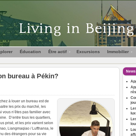
plorer
Éducation
Être actif
Excursions
Immobilier
News 
n bureau à Pékin?
Ap
App
rés
Co
chez à louer un bureau est de
jou
naitre les prix du marché, les
Les
si vous n’êtes pas familier avec
lu
Chine. D’entre tous les quartiers,
Les
s prisé, et les prix varient selon
lou
omao, Liangmaqiao / Lufthansa, le
Lou
nu des étrangers pour sa vie
aff