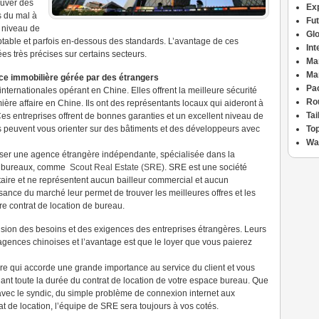
ouver des
Ex
s du mal à
Fu
 niveau de
Glo
ptable et parfois en-dessous des standards. L’avantage de ces
Int
s très précises sur certains secteurs.
Ma
Ma
nce
immobilière
gérée par des étrangers
Pac
ternationales opérant en Chine. Elles offrent la meilleure sécurité
Ro
ière affaire en Chine. Ils ont des représentants locaux qui aideront à
Ta
Ces entreprises offrent de bonnes garanties et un excellent niveau de
s peuvent vous orienter sur des bâtiments et des développeurs avec
Top
Wa
iliser une agence étrangère indépendante, spécialisée dans la
 de bureaux, comme
Scout Real Estate (SRE)
. SRE est une société
aire et ne représentent aucun bailleur commercial et aucun
ance du marché leur permet de trouver les meilleures offres et les
re contrat de location de bureau.
sion des besoins et des exigences des entreprises étrangères. Leurs
agences chinoises et l’avantage est que le loyer que vous paierez
re qui accorde une grande importance au service du client et vous
ant toute la durée du contrat de location de votre espace bureau. Que
 avec le syndic, du simple problème de connexion internet aux
t de location, l’équipe de SRE sera toujours à vos cotés.