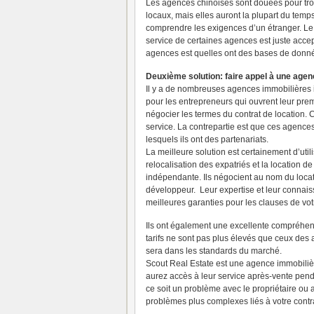
Les agences chinoises sont douées pour tr
locaux, mais elles auront la plupart du temp
comprendre les exigences d’un étranger. Le
service de certaines agences est juste acce
agences est quelles ont des bases de donnée
Deuxième
solution: faire appel à une age
Il y a de nombreuses agences immobilières in
pour les entrepreneurs qui ouvrent leur prem
négocier les termes du contrat de location. 
service. La contrepartie est que ces agence
lesquels ils ont des partenariats.
La meilleure solution est certainement d’ut
relocalisation des expatriés et la location
indépendante. Ils négocient au nom du locat
développeur. Leur expertise et leur connaiss
meilleures garanties pour les clauses de vot
Ils ont également une excellente compréhen
tarifs ne sont pas plus élevés que ceux des 
sera dans les standards du marché.
Scout Real Estate est une agence immobiliè
aurez accès à leur service après-vente pend
ce soit un problème avec le propriétaire ou
problèmes plus complexes liés à votre contra