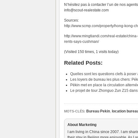
N’hésitez pas à contacter l’un de nos agents
info@scout-realestate.com
Sources:
http://www.scmp.com/property/hong-kong-chi
http://www.mingtiandi.com/real-estate/china-
rents-says-cushman/
(Visited 150 times, 1 visits today)
Related Posts:
Quelles sont les questions clefs à poser
Les loyers de bureau les plus chers: Pé
Pékin met en place la circulation alter
Le projet de tour Zhonguo Zun Z15 dans
Bureau Pekin
,
location burea
MOTS-CLÉS:
About Marketing
I am living in China since 2007. I am shar
their stay in Beijing more enjoyable. As I 