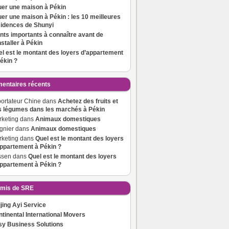
uer une maison à Pékin
er une maison à Pékin : les 10 meilleures
sidences de Shunyi
nts importants à connaître avant de
nstaller à Pékin
l est le montant des loyers d’appartement
ékin ?
ntaires récents
ortateur Chine
dans
Achetez des fruits et
s légumes dans les marchés à Pékin
keting
dans
Animaux domestiques
gnier
dans
Animaux domestiques
keting
dans
Quel est le montant des loyers
ppartement à Pékin ?
ssen
dans
Quel est le montant des loyers
ppartement à Pékin ?
mis de SRE
jing Ayi Service
tinental International Movers
sy Business Solutions