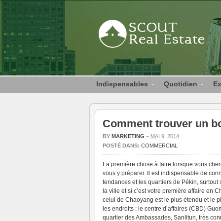
Indispensables
Quotidien
Ex
Comment trouver un bo
BY
MARKETING
–
MAI 9, 2014
POSTÉ DANS:
COMMERCIAL
La première chose à faire lorsque vous cher
vous y préparer
. Il est indispensable de con
tendances et les quartiers de Pékin, surtout 
la ville et si c’est votre première affaire en 
celui de Chaoyang est le plus étendu et le plu
les endroits : le centre d’affaires (CBD) Gu
quartier des Ambassades, Sanlitun, très con