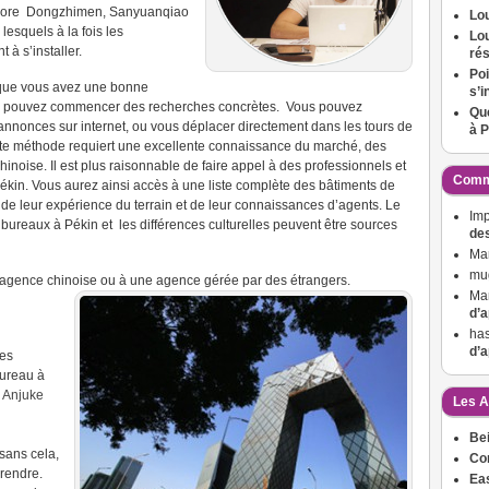
ncore Dongzhimen, Sanyuanqiao
Lo
lesquels à la fois les
Lou
 à s’installer.
ré
Poi
t que vous avez une bonne
s’i
ous pouvez commencer des recherches concrètes. Vous pouvez
Que
nnonces sur internet, ou vous déplacer directement dans les tours de
à P
ette méthode requiert une excellente connaissance du marché, des
inoise. Il est plus raisonnable de faire appel à des professionnels et
Comme
kin. Vous aurez ainsi accès à une liste complète des bâtiments de
r de leur expérience du terrain et de leur connaissances d’agents. Le
Imp
bureaux à Pékin et les différences culturelles peuvent être sources
de
Mar
mu
e agence chinoise ou à une agence gérée par des étrangers.
Mar
d’a
ha
d’a
res
bureau à
u
Anjuke
Les A
Bei
sans cela,
Con
prendre.
Ea