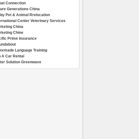
pat Connection
ture Generations China
by Pet & Animal Rrelocation
ernational Center Veterinary Services
rketing China
rketing Chine
ific Prime Insurance
undabout
ilormade Language Training
 A Car Rental
ter Solution Greenwave