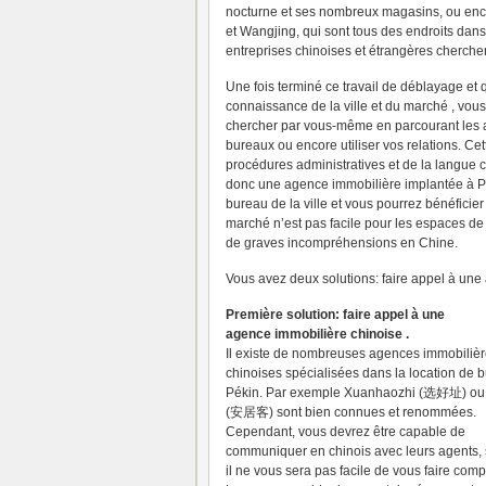
nocturne et ses nombreux magasins, ou e
et Wangjing, qui sont tous des endroits dans 
entreprises chinoises et étrangères cherchent
Une fois terminé ce travail de déblayage e
connaissance de la ville et du marché , v
chercher par vous-même en parcourant les a
bureaux ou encore utiliser vos relations. C
procédures administratives et de la langue ch
donc une agence immobilière implantée à Pé
bureau de la ville et vous pourrez bénéficie
marché n’est pas facile pour les espaces de 
de graves incompréhensions en Chine.
Vous avez deux solutions: faire appel à un
Première
solution: faire appel à une
agence immobilière chinoise .
Il existe de nombreuses agences immobiliè
chinoises spécialisées dans la location de 
Pékin. Par exemple Xuanhaozhi (选好址) o
(安居客) sont bien connues et renommées.
Cependant, vous devrez être capable de
communiquer en chinois avec leurs agents, 
il ne vous sera pas facile de vous faire com