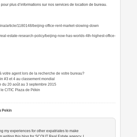
 pour plus d’informations sur nos services de location de bureau.
na/article/1180148/beijing-office-rent-market-slowing-down
real-estate-research-policy/beijing-now-has-worlds-4th-highest-office-
 à votre agent lors de la recherche de votre bureau?
kin #3 et 4 au classement mondial
née du 20 août au 3 septembre 2015
 le CITIC Plaza de Pékin
u Pekin
ing my experiences for other expatriates to make
am writing this blog for SCOUT Real Estate agency, I