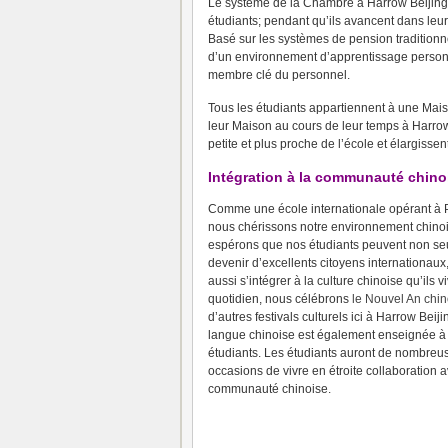
Le système de la Chambre à Harrow Beijing
étudiants; pendant qu’ils avancent dans leur 
Basé sur les systèmes de pension traditionne
d’un environnement d’apprentissage person
membre clé du personnel.
Tous les étudiants appartiennent à une Mais
leur Maison au cours de leur temps à Harro
petite et plus proche de l’école et élargissen
Intégration à la communauté chino
Comme une école internationale opérant à 
nous chérissons notre environnement chino
espérons que nos étudiants peuvent non s
devenir d’excellents citoyens internationaux
aussi s’intégrer à la culture chinoise qu’ils v
quotidien, nous célébrons
le Nouvel An chin
d’autres festivals culturels ici à Harrow Beiji
langue chinoise est également enseignée à
étudiants.
Les étudiants auront de nombreu
occasions de vivre en étroite collaboration a
communauté chinoise.