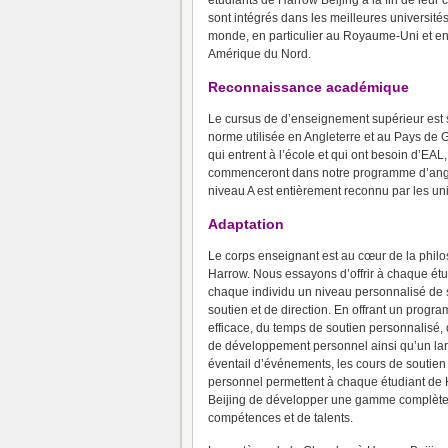
étudiants de Harrow Beijing à la fin de leur 
sont intégrés dans les meilleures université
monde, en particulier au Royaume-Uni et e
Amérique du Nord.
Reconnaissance académique
Le cursus de d’enseignement supérieur est s
norme utilisée en Angleterre et au Pays de 
qui entrent à l’école et qui ont besoin d’EA
commenceront dans notre programme d’angla
niveau A est entièrement reconnu par les un
Adaptation
Le corps enseignant est au cœur de la phil
Harrow.
Nous essayons d’offrir à chaque étu
chaque individu un niveau personnalisé de 
soutien et de direction.
En offrant un progr
efficace, du temps de soutien personnalisé,
de développement personnel ainsi qu’un la
éventail d’événements, les cours de soutien
personnel permettent à chaque étudiant de
Beijing de développer une gamme complète
compétences et de talents.