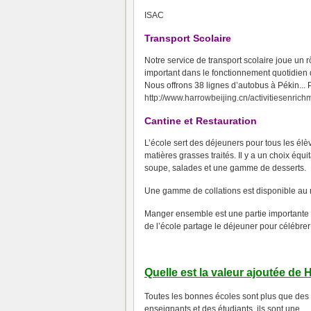
ISAC
Transport Scolaire
Notre service de transport scolaire joue un r
important dans le fonctionnement quotidien d
Nous offrons 38 lignes d’autobus à Pékin.
..
http://www.harrowbeijing.cn/activitiesenric
Cantine et Restauration
L’école sert des déjeuners pour tous les élè
matières grasses traités.
Il y a un choix équ
soupe, salades et une gamme de desserts.
Une gamme de collations est disponible au 
Manger ensemble est une partie importante de
de l’école partage le déjeuner pour célébrer 
Quelle est la valeur ajoutée de
Toutes les bonnes écoles sont plus que des
enseignants et des étudiants, ils sont une