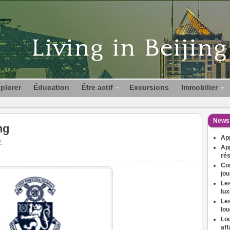
plorer
Éducation
Être actif
Excursions
Immobilier
News 
ng
Ap
7
App
rés
Co
jou
Les
lu
Les
lou
Lou
aff