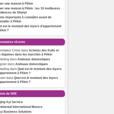
uer une maison à Pékin
er une maison à Pékin : les 10 meilleures
sidences de Shunyi
nts importants à connaître avant de
nstaller à Pékin
l est le montant des loyers d’appartement
ékin ?
ntaires récents
ortateur Chine
dans
Achetez des fruits et
s légumes dans les marchés à Pékin
keting
dans
Animaux domestiques
gnier
dans
Animaux domestiques
keting
dans
Quel est le montant des loyers
ppartement à Pékin ?
ssen
dans
Quel est le montant des loyers
ppartement à Pékin ?
mis de SRE
jing Ayi Service
tinental International Movers
sy Business Solutions