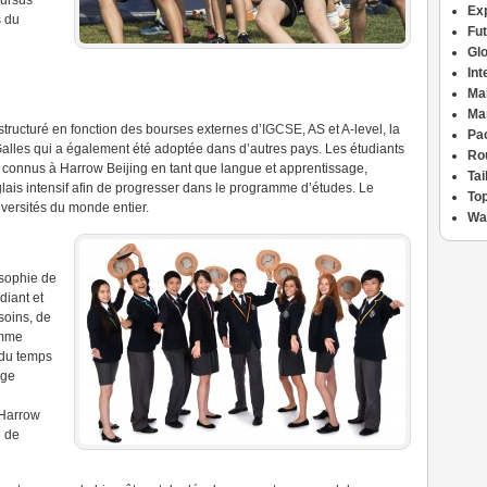
cursus
Ex
s du
Fu
n
Glo
Int
Ma
Ma
tructuré en fonction des bourses externes d’
IGCSE
, AS et A-level, la
Pac
Galles qui a également été adoptée dans d’autres pays.
Les étudiants
Ro
L, connus à Harrow Beijing en tant que langue et apprentissage,
Ta
is intensif afin de progresser dans le programme d’études.
Le
Top
iversités du monde entier.
Wa
osophie de
diant et
soins, de
amme
 du temps
rge
 Harrow
 de