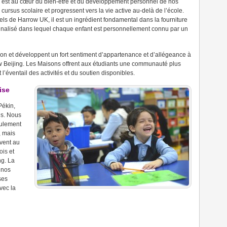
 est au cœur du bien-être et du développement personnel de nos
cursus scolaire et progressent vers la vie active au-delà de l’école.
ls de Harrow UK, il est un ingrédient fondamental dans la fourniture
nalisé dans lequel chaque enfant est personnellement connu par un
on et développent un fort sentiment d’appartenance et d’allégeance à
w Beijing.
Les Maisons offrent aux étudiants une communauté plus
t l’éventail des activités et du soutien disponibles.
ise
Pékin,
is.
Nous
eulement
, mais
ivent au
ois
et
ng.
La
 nos
ses
vec la