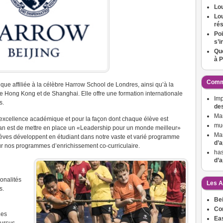
Lo
Lou
ré
Poi
s’i
Que
à P
Comme
e affiliée à la célèbre Harrow School de Londres, ainsi qu’à la
e Hong Kong et de Shanghai.
Elle offre une formation internationale
Imp
s.
de
Mar
excellence académique et pour la façon dont chaque élève est
mu
an est de mettre en place un «Leadership pour un monde meilleur»
Mar
lèves développent en étudiant dans notre vaste et varié programme
d’a
ur nos programmes d’enrichissement co-curriculaire.
ha
d’a
onalités
Les A
s.
Bei
Con
Les
Ea