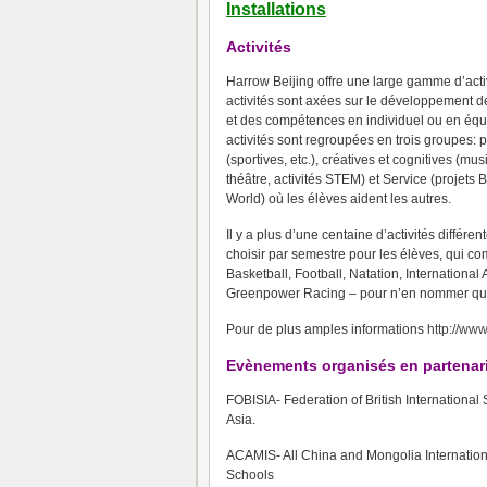
Installations
Activités
Harrow Beijing offre une large gamme d’acti
activités sont axées sur le développement de
et des compétences en individuel ou en éq
activités sont regroupées en trois groupes: 
(sportives, etc.), créatives et cognitives (musi
théâtre, activités STEM) et Service (projets B
World) où les élèves aident les autres.
Il y a plus d’une centaine d’activités
différen
choisir
par semestre pour les élèves, qui co
Basketball, Football, Natation, Internation
Greenpower Racing – pour n’en nommer qu
Pour de plus amples informations
http://www
Evènements organisés en partenar
FOBISIA- Federation of British International 
Asia.
ACAMIS- All China and Mongolia Internation
Schools