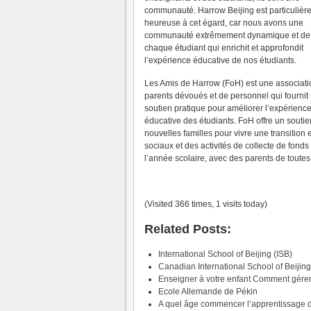
communauté.
Harrow Beijing est particuliè
heureuse à cet égard, car nous avons une
communauté extrêmement dynamique et de 
chaque étudiant qui enrichit et approfondit
l’expérience éducative de nos étudiants.
Les Amis de Harrow (FoH) est une associati
parents dévoués et de personnel qui fournit
soutien pratique pour améliorer l’expérienc
éducative des étudiants.
FoH offre un soutie
nouvelles familles pour vivre une transitio
sociaux et des activités de collecte de fond
l’année scolaire, avec des parents de toutes 
(Visited 366 times, 1 visits today)
Related Posts:
International School of Beijing (ISB)
Canadian International School of Beijin
Enseigner à votre enfant Comment gérer 
Ecole Allemande de Pékin
A quel âge commencer l’apprentissage d