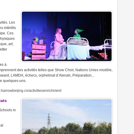
vités.
Les
s intérêts
uipe.
Ces
physiques
que, art,
etter
tes
à
mprennent des activités telles que Show Choir, Nations Unies modèle,
al Award, LAMDA, échecs, orphelinat d’Alenah, Préparation,
,
e quelques-uns.
.harrowbeijing.cn/activitiesenrichment
iats
Schools in
al