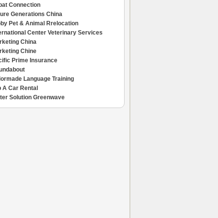
pat Connection
ture Generations China
by Pet & Animal Rrelocation
ernational Center Veterinary Services
rketing China
rketing Chine
ific Prime Insurance
undabout
ilormade Language Training
 A Car Rental
ter Solution Greenwave