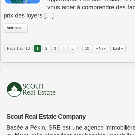
vous aider à comprendre des fact
prix des loyers […]
Voir plus...
Page 1 sur 10
1
2
3
4
5
10
» Next
Last »
Scout Real Estate Company
Basée a Pékin, SRE est une agence immobilière