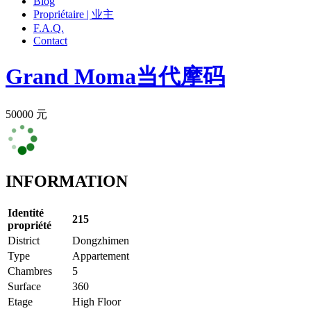
Blog
Propriétaire | 业主
F.A.Q.
Contact
Grand Moma
当代摩码
50000 元
INFORMATION
Identité
215
propriété
District
Dongzhimen
Type
Appartement
Chambres
5
Surface
360
Etage
High Floor