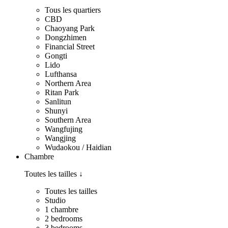
Tous les quartiers
CBD
Chaoyang Park
Dongzhimen
Financial Street
Gongti
Lido
Lufthansa
Northern Area
Ritan Park
Sanlitun
Shunyi
Southern Area
Wangfujing
Wangjing
Wudaokou / Haidian
Chambre
Toutes les tailles
↓
Toutes les tailles
Studio
1 chambre
2 bedrooms
3 bedrooms