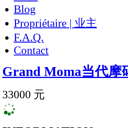
Blog
Propriétaire | 业主
F.A.Q.
Contact
Grand Moma
当代摩
33000 元