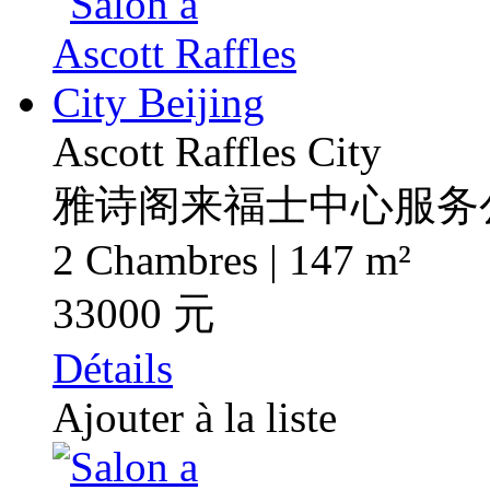
Ascott Raffles City
雅诗阁来福士中心服务
2 Chambres | 147 m²
33000 元
Détails
Ajouter à la liste