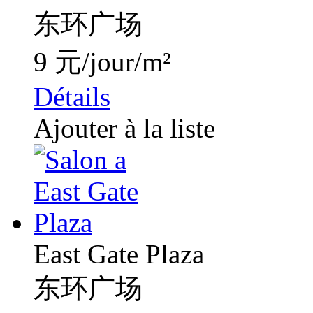
东环广场
9 元/jour/m²
Détails
Ajouter à la liste
East Gate Plaza
东环广场