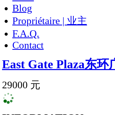
Blog
Propriétaire | 业主
F.A.Q.
Contact
East Gate Plaza
东环
29000 元