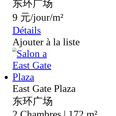
东环广场
9 元/jour/m²
Détails
Ajouter à la liste
East Gate Plaza
东环广场
2 Chambres | 172 m²