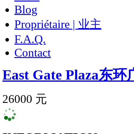
Blog
Propriétaire | 业主
F.A.Q.
Contact
East Gate Plaza
东环
26000 元