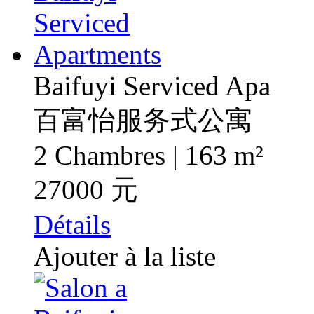
Baifuyi Serviced Apa
百富怡服务式公寓
2 Chambres | 163 m²
27000 元
Détails
Ajouter à la liste