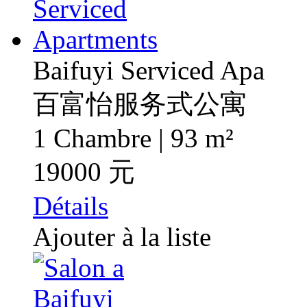
Baifuyi Serviced Apa
百富怡服务式公寓
1 Chambre | 93 m²
19000 元
Détails
Ajouter à la liste