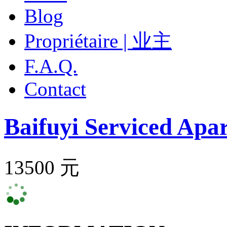
Blog
Propriétaire | 业主
F.A.Q.
Contact
Baifuyi Serviced Apa
13500 元