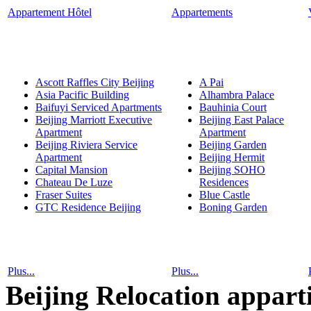
Appartement Hôtel
Appartements
Ascott Raffles City Beijing
A Pai
Asia Pacific Building
Alhambra Palace
Baifuyi Serviced Apartments
Bauhinia Court
Beijing Marriott Executive
Beijing East Palace
Apartment
Apartment
Beijing Riviera Service
Beijing Garden
Apartment
Beijing Hermit
Capital Mansion
Beijing SOHO
Chateau De Luze
Residences
Fraser Suites
Blue Castle
GTC Residence Beijing
Boning Garden
Plus...
Plus...
Beijing Relocation appa