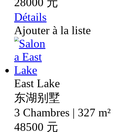
28000 元
Détails
Ajouter à la liste
East Lake
东湖别墅
3 Chambres | 327 m²
48500 元