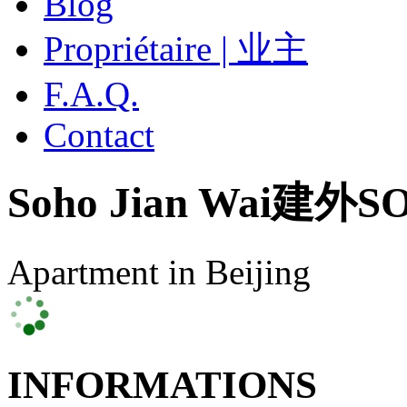
Blog
Propriétaire | 业主
F.A.Q.
Contact
Soho Jian Wai
建外S
Apartment in Beijing
INFORMATIONS