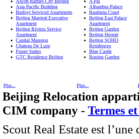
Ascott Raffles City Beijing
A Pai
Asia Pacific Building
Alhambra Palace
Baifuyi Serviced Apartments
Bauhinia Court
Beijing Marriott Executive
Beijing East Palace
Apartment
Apartment
Beijing Riviera Service
Beijing Garden
Apartment
Beijing Hermit
Capital Mansion
Beijing SOHO
Chateau De Luze
Residences
Fraser Suites
Blue Castle
GTC Residence Beijing
Boning Garden
Plus...
Plus...
Beijing Relocation appa
CIM company -
Termes et
Scout Real Estate est l’une 