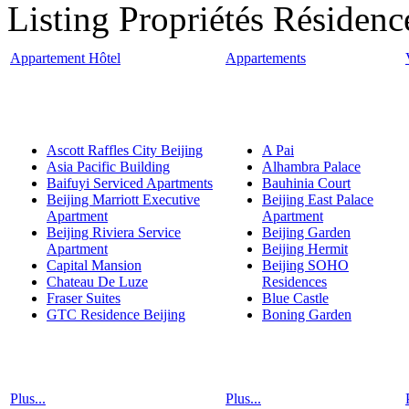
Listing Propriétés Résidenc
Appartement Hôtel
Appartements
Ascott Raffles City Beijing
A Pai
Asia Pacific Building
Alhambra Palace
Baifuyi Serviced Apartments
Bauhinia Court
Beijing Marriott Executive
Beijing East Palace
Apartment
Apartment
Beijing Riviera Service
Beijing Garden
Apartment
Beijing Hermit
Capital Mansion
Beijing SOHO
Chateau De Luze
Residences
Fraser Suites
Blue Castle
GTC Residence Beijing
Boning Garden
Plus...
Plus...