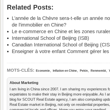
Related Posts:
L’année de la Chèvre sera-t-elle un année no
de l’immobilier en Chine?
Le e-commerce en Chine et les zones rurale
International School of Beijing (ISB)
Canadian International School of Beijing (CI
Enseigner à votre enfant Comment gérer les 
,
,
,
,
MOTS-CLÉS:
Economie
Inflation en Chine
Pekin
Renmembi
About Marketing
I am living in China since 2007. I am sharing my experiences fo
expatriates to make their stay in Beijing more enjoyable. As I am
blog for SCOUT Real Estate agency, I am also computing upda
Real Estate market in Beijing, not only on residential properties
commercial locals and offices. Hope you enjoy your reading!